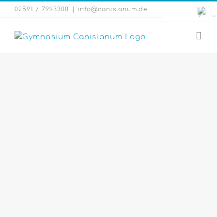
Zum
Engli
02591 / 7993300
|
info@canisianum.de
Inhalt
Webs
springen