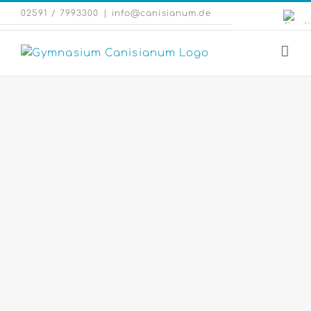
Zum
Engli
02591 / 7993300
|
info@canisianum.de
Inhalt
Webs
springen