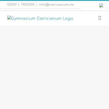
Zum
Engli
02591 / 7993300
|
info@canisianum.de
Inhalt
Webs
springen