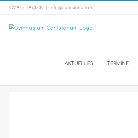
Zum
02591 / 7993300
|
info@canisianum.de
Inhalt
springen
AKTUELLES
TERMINE