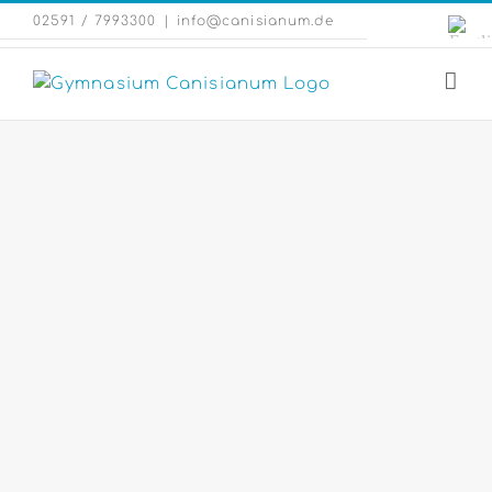
Zum
Engli
02591 / 7993300
|
info@canisianum.de
Inhalt
Webs
springen