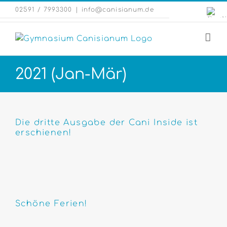
Zum
Engli
02591 / 7993300
|
info@canisianum.de
Inhalt
Webs
springen
2021 (Jan-Mär)
Die dritte Ausgabe der Cani Inside ist
erschienen!
Schöne Ferien!