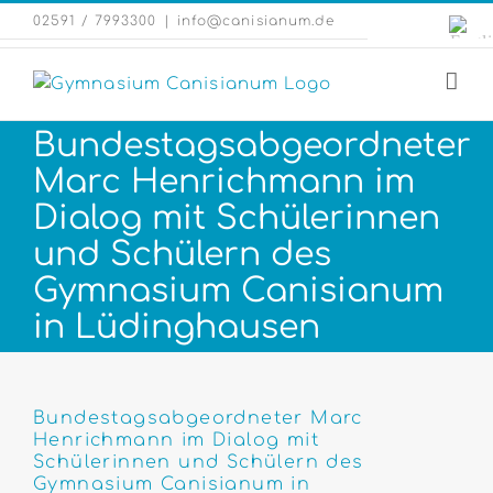
Zum
Engli
02591 / 7993300
|
info@canisianum.de
Inhalt
Webs
springen
Bundestagsabgeordneter
Marc Henrichmann im
Dialog mit Schülerinnen
und Schülern des
Gymnasium Canisianum
in Lüdinghausen
Zeige
grösseres
Bundestagsabgeordneter Marc
Henrichmann im Dialog mit
Bild
Schülerinnen und Schülern des
Gymnasium Canisianum in