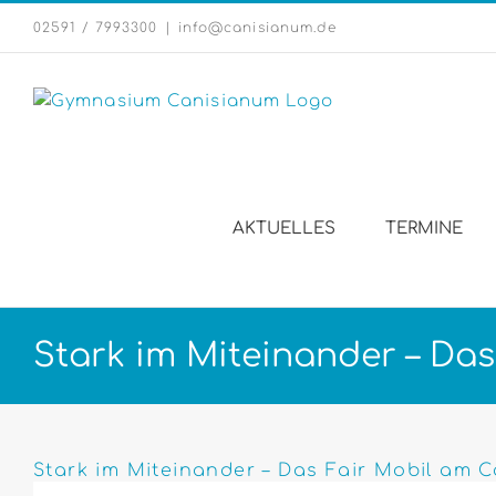
Zum
02591 / 7993300
|
info@canisianum.de
Inhalt
springen
AKTUELLES
TERMINE
Stark im Miteinander – Das
Zeige
grösseres
Stark im Miteinander – Das Fair Mobil am C
Bild