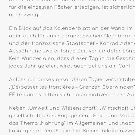
für die einzelnen Fächer erledigen, ist sicherl
noch zwingt.
Ein Blick auf das Kalenderblatt an der Wand im 
aber auch für unsere französischen Nachbarn, 
und der französische Staatschef – Konrad Adena
Aussöhnung zweier lange Zeit verfeindeter Lände
Kein Wunder also, dass dieser Tag in die Gesch
jedes Jahr gefeiert wird, auch bei uns am Cani!
Anlässlich dieses besonderen Tages veranstalte
„(Dé)passer les frontières – Grenzen überwinde
EF teil und stellten sich – bien motivés! – den
Neben „Umwelt und Wissenschaft“, „Wirtschaft un
gesellschaftliches Engagement. Enya und Mia be
das Thema „Nahrung“ im Allgemeinen und „nachh
Lösungen in den PC ein. Die Kommunikation zwi