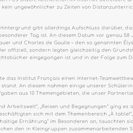
ich kein ungewöhnlicher zu Zeiten von Distanzunterr
Hintergrund gibt allerdings Aufschluss darüber, das
besonderer Tag ist. An diesem Datum vor genau 58
uer und Charles de Gaulle – den so genannten Élys
r offiziell, sondern legten gleichzeitig den Grunds
ichtsbücher eingegangen ist und in der Folge zum D
te das Institut Français einen Internet-Teamwettbe
n“ stand. An diesem nahmen einige unserer Schüleri
 Aufgaben aus 10 Themengebieten, die unser Partner
d Arbeitswelt“, „Reisen und Begegnungen“ ging es a
schäftigten sich mit dem Themenbereich „À table!“,
altige Ernährung“ im Besonderen an, tauschten sic
schen den in Kleingruppen zusammenarbeitenden Sch