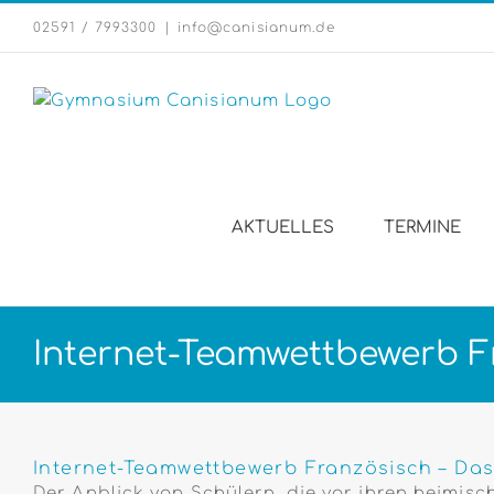
Zum
02591 / 7993300
|
info@canisianum.de
Inhalt
springen
AKTUELLES
TERMINE
Internet-Teamwettbewerb F
Zeige
grösseres
Internet-Teamwettbewerb Französisch – Das
Bild
Der Anblick von Schülern, die vor ihren heimis