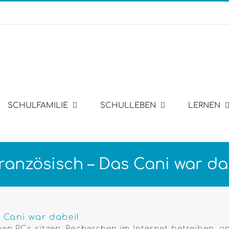
SCHULFAMILIE
SCHULLEBEN
LERNEN
ranzösisch – Das Cani war da
 Cani war dabei!
chen PCs sitzen, Recherchen im Internet betreiben,