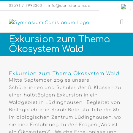
Zum
Engli
02591 / 7993300
|
info@canisianum.de
Inhalt
Webs
springen
Exkursion zum Thema
Ökosystem Wald
Zeige
grösseres
Exkursion zum Thema Ökosystem Wald
Bild
Mitte September zog es unsere
Schülerinnen und Schüler der 8. Klassen zu
einer halbtägigen Exkursion in ein
Waldgebiet in Lüdinghausen. Begleitet von
Biologielehrerin Sarah Bald startete die 8b
im biologischen Zentrum Lüdinghausen, wo
sie eine Einführung zu den Fragen „Was ist
ein Ökosystem?“, „Welche Erzeugnisse und