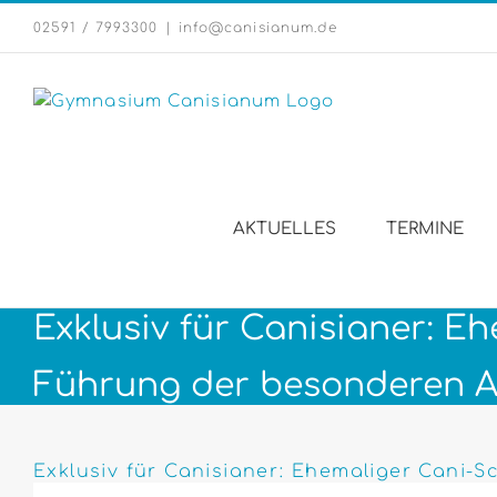
Zum
02591 / 7993300
|
info@canisianum.de
Inhalt
springen
AKTUELLES
TERMINE
Exklusiv für Canisianer: E
Führung der besonderen A
Zeige
grösseres
Exklusiv für Canisianer: Ehemaliger Cani-
Bild