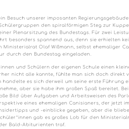
 ein Besuch unserer imposanten Regierungsgebäude 
e Schülergruppen den spiralförmigen Steg zur Kupp
i einer Plenarsitzung des Bundestags. Für zwei Lei
fahrt besonders spannend aus, denn sie erhielten k
Ministerialrat Olaf Wißmann, selbst ehemaliger Can
Tour durch den Bundestag eingeladen.
rinnen und Schülern der eigenen Schule einen klein
rher nicht alle kannte, fühlte man sich doch direkt
 handelte es sich derweil um seine erste Führung e
ehme, aber sie habe ihm großen Spaß bereitet. Bei
e Bild über Aufgaben und Arbeitsweisen des Parla
pektive eines ehemaligen Canisianers, der jetzt im
sidertipps und -einblicke gegeben, aber die blieben 
hüler*innen gab es großes Lob für den Ministerialr
er Bald-Abiturienten traf.