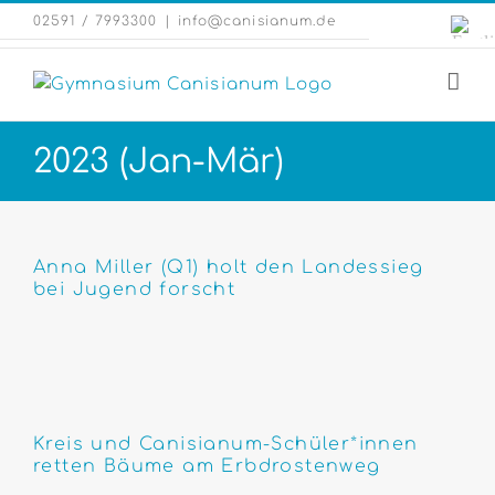
Zum
Engli
02591 / 7993300
|
info@canisianum.de
Inhalt
Webs
springen
2023 (Jan-Mär)
Anna Miller (Q1) holt den Landessieg
bei Jugend forscht
Kreis und Canisianum-Schüler*innen
retten Bäume am Erbdrostenweg