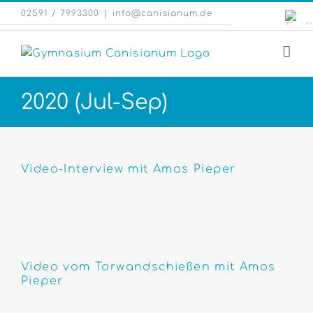
Zum
Engli
02591 / 7993300
|
info@canisianum.de
Inhalt
Webs
springen
2020 (Jul-Sep)
Video-Interview mit Amos Pieper
Video vom Torwandschießen mit Amos
Pieper