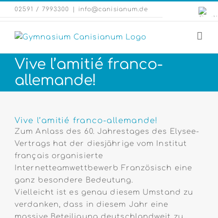
Zum
Engli
02591 / 7993300
|
info@canisianum.de
Inhalt
Webs
springen
Vive l’amitié franco-
allemande!
Zeige
grösseres
Vive l’amitié franco-allemande!
Bild
Zum Anlass des 60. Jahrestages des Elysee-
Vertrags hat der diesjährige vom Institut
français organisierte
Internetteamwettbewerb Französisch eine
ganz besondere Bedeutung.
Vielleicht ist es genau diesem Umstand zu
verdanken, dass in diesem Jahr eine
massive Beteiligung deutschlandweit zu