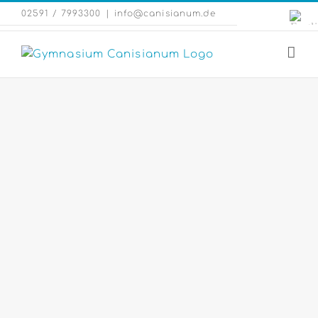
Zum
Engli
02591 / 7993300
|
info@canisianum.de
Inhalt
Webs
springen