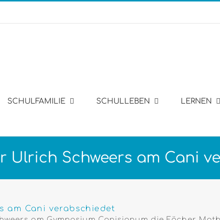
SCHULFAMILIE
SCHULLEBEN
LERNEN
iter Ulrich Schweers am Can
weers am Cani verabschiedet
Schweers am Gymnasium Canisianum die Fächer Mathe