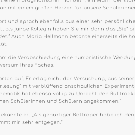
 mit einem pragmatischen Handeln; ein Mann der kla
on mit einem großen Herzen für unsere Schülerinne
rt und sprach ebenfalls aus einer sehr persönlichen
als junge Kollegin haben Sie mir dann das „Sie“ ange
et.“ Auch Maria Hellmann betonte einerseits die ho
ät.
hm die Verabschiedung eine humoristische Wendung.
iversum ihres Faches.
orten auf. Er erlag nicht der Versuchung, aus seine
rlesung“ mit verblüffend anschaulichen Experimenten.
hematik hat ebenso völlig zu Unrecht den Ruf trock
meinen Schülerinnen und Schülern angekommen.“
ekannte er: „Als gebürtiger Bottroper habe ich d
ommt mir sehr entgegen.“