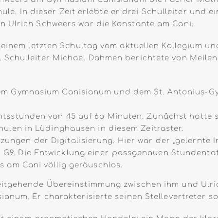
chule. In dieser Zeit erlebte er drei Schulleiter un
n Ulrich Schweers war die Konstante am Cani.
 seinem letzten Schultag vom aktuellen Kollegium un
 Schulleiter Michael Dahmen berichtete von Meilens
dem Gymnasium Canisianum und dem St. Antonius-Gy
htsstunden von 45 auf 6o Minuten. Zunächst hatte s
hulen in Lüdinghausen in diesem Zeitraster.
gen der Digitalisierung. Hier war der „gelernte In
G9. Die Entwicklung einer passgenauen Stundentafe
s am Cani völlig geräuschlos.
eitgehende Übereinstimmung zwischen ihm und Ulric
anum. Er charakterisierte seinen Stellevertreter so