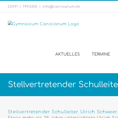
Zum
02591 / 7993300
|
info@canisianum.de
Inhalt
springen
AKTUELLES
TERMINE
Stellvertretender Schulle
Zeige
grösseres
Stellvertretender Schulleiter Ulrich Sch
Bild
Etwas mehr als 39 Jahre unterrichtete Ulrich 