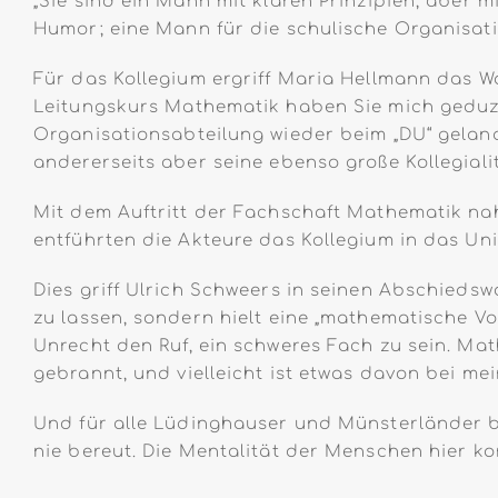
„Sie sind ein Mann mit klaren Prinzipien, aber
Humor; eine Mann für die schulische Organisati
Für das Kollegium ergriff Maria Hellmann das Wo
Leitungskurs Mathematik haben Sie mich geduzt, 
Organisationsabteilung wieder beim „DU“ geland
andererseits aber seine ebenso große Kollegialit
Mit dem Auftritt der Fachschaft Mathematik na
entführten die Akteure das Kollegium in das Un
Dies griff Ulrich Schweers in seinen Abschiedsw
zu lassen, sondern hielt eine „mathematische Vo
Unrecht den Ruf, ein schweres Fach zu sein. Mat
gebrannt, und vielleicht ist etwas davon bei 
Und für alle Lüdinghauser und Münsterländer b
nie bereut. Die Mentalität der Menschen hier k