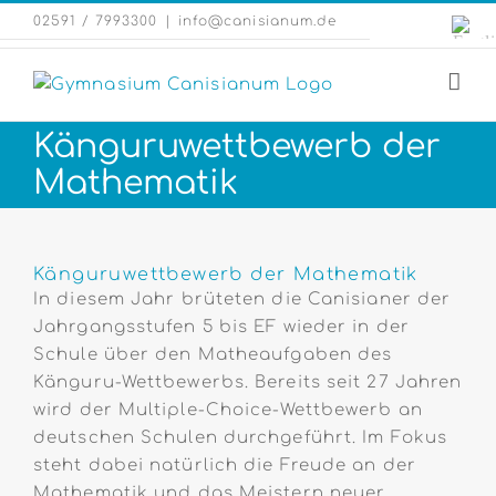
Zum
Engli
02591 / 7993300
|
info@canisianum.de
Inhalt
Webs
springen
Känguruwettbewerb der
Mathematik
Zeige
grösseres
Känguruwettbewerb der Mathematik
Bild
In diesem Jahr brüteten die Canisianer der
Jahrgangsstufen 5 bis EF wieder in der
Schule über den Matheaufgaben des
Känguru-Wettbewerbs. Bereits seit 27 Jahren
wird der Multiple-Choice-Wettbewerb an
deutschen Schulen durchgeführt. Im Fokus
steht dabei natürlich die Freude an der
Mathematik und das Meistern neuer