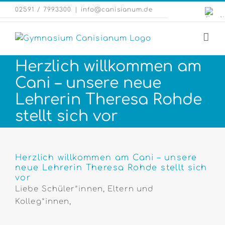
Zum
Engli
02591 / 7993300
|
info@canisianum.de
Inhalt
Webs
springen
Herzlich willkommen am
Cani – unsere neue
Lehrerin Theresa Rohde
stellt sich vor
Zeige
grösseres
Herzlich willkommen am Cani – unsere
neue Lehrerin Theresa Rohde stellt sich
Bild
vor
Liebe Schüler*innen, Eltern und
Kolleg*innen,