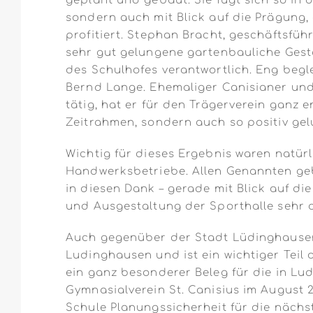
geplant und gebaut. Sie fügt sich so in 
sondern auch mit Blick auf die Prägung
profitiert. Stephan Bracht, geschäftsfüh
sehr gut gelungene gartenbauliche Gesta
des Schulhofes verantwortlich. Eng beg
Bernd Lange. Ehemaliger Canisianer und 
tätig, hat er für den Trägerverein ganz 
Zeitrahmen, sondern auch so positiv gelu
Wichtig für dieses Ergebnis waren natür
Handwerksbetriebe. Allen Genannten gebü
in diesen Dank – gerade mit Blick auf di
und Ausgestaltung der Sporthalle sehr 
Auch gegenüber der Stadt Lüdinghausen
Ludinghausen und ist ein wichtiger Teil
ein ganz besonderer Beleg für die in L
Gymnasialverein St. Canisius im August 
Schule Planungssicherheit für die nächs