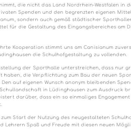
mmt, die nicht das Land Nordrhein-Westfalen in de
 privaten Spenden und den begrenzten eigenen Mittel
sianum, sondern auch gemäß städtischer Sporthall
ittel für die Gestaltung des Eingangsbereiches am D
wahrte Kooperation stimmt uns am Canisianum zuver
üdinghausen die Schulhofgestaltung zu vollenden.
igstellung der Sporthalle unterstreichen, dass nur
 haben, die Verpflichtung zum Bau der neuen Sport
 Den auf eigenen Wunsch anonym bleibenden Spender
n Schullandschaft in Lüdinghausen zum Ausdruck brin
istert darüber, dass ein so einmaliges Engagement
.
 zum Start der Nutzung des neugestalteten Schulho
nd Lehrern Spaß und Freude mit diesen neuen Mögli