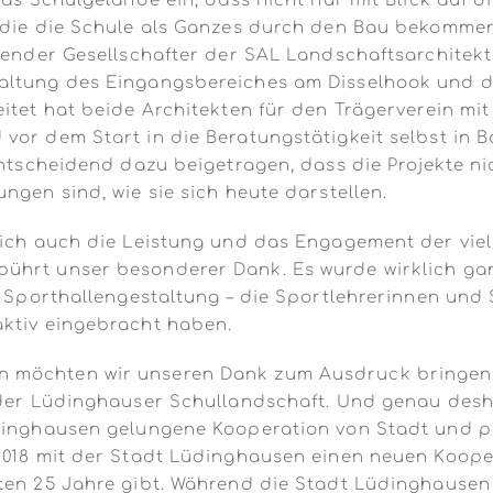
das Schulgelände ein, dass nicht nur mit Blick auf d
, die die Schule als Ganzes durch den Bau bekomme
render Gesellschafter der SAL Landschaftsarchitekt
ltung des Eingangsbereiches am Disselhook und die
leitet hat beide Architekten für den Trägerverein 
vor dem Start in die Beratungstätigkeit selbst in
entscheidend dazu beigetragen, dass die Projekte n
ngen sind, wie sie sich heute darstellen.
lich auch die Leistung und das Engagement der viel
hrt unser besonderer Dank. Es wurde wirklich ganze
e Sporthallengestaltung – die Sportlehrerinnen und 
aktiv eingebracht haben.
 möchten wir unseren Dank zum Ausdruck bringen.
 der Lüdinghauser Schullandschaft. Und genau desh
udinghausen gelungene Kooperation von Stadt und pr
2018 mit der Stadt Lüdinghausen einen neuen Koope
ten 25 Jahre gibt. Während die Stadt Lüdinghausen