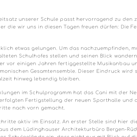
Leitsatz unserer Schule passt hervorragend zu den z
r die wir uns in diesen Tagen freuen dürfen: Die F
wirklich etwas gelungen. Um das nachzuempfinden, m
alteten Schulhofes stellen und seinen Blick wandern
er vor einigen Jahren fertiggestellte Musikanbau 
onischen Gesamtensemble. Dieser Eindruck wird si
lzeit hinweg lebendig bleiben.
icklungen im Schulprogramm hat das Cani mit der N
 erfolgten Fertigstellung der neuen Sporthalle und
ritte nach vorn gemacht.
chritte aktiv im Einsatz. An erster Stelle sind hier 
 aus dem Lüdinghauser Architekturbüro Bergen-­Rü