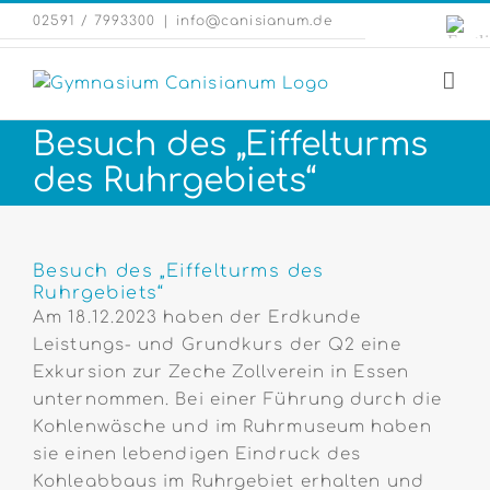
Zum
Engli
02591 / 7993300
|
info@canisianum.de
Inhalt
Webs
springen
Besuch des „Eiffelturms
des Ruhrgebiets“
Zeige
grösseres
Besuch des „Eiffelturms des
Ruhrgebiets“
Bild
Am 18.12.2023 haben der Erdkunde
Leistungs- und Grundkurs der Q2 eine
Exkursion zur Zeche Zollverein in Essen
unternommen. Bei einer Führung durch die
Kohlenwäsche und im Ruhrmuseum haben
sie einen lebendigen Eindruck des
Kohleabbaus im Ruhrgebiet erhalten und