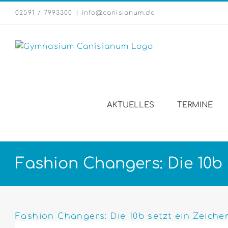
Zum
02591 / 7993300
|
info@canisianum.de
Inhalt
springen
AKTUELLES
TERMINE
Fashion Changers: Die 10b 
Zeige
grösseres
Fashion Changers: Die 10b setzt ein Zeich
Bild