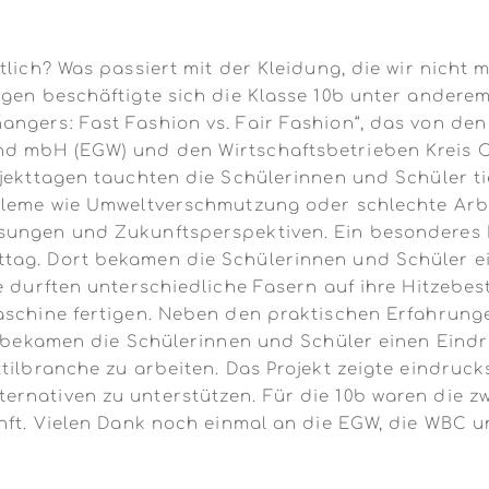
tlich? Was passiert mit der Kleidung, die wir nicht 
ragen beschäftigte sich die Klasse 10b unter ander
ngers: Fast Fashion vs. Fair Fashion“, das von de
nd mbH (EGW) und den Wirtschaftsbetrieben Kreis
ekttagen tauchten die Schülerinnen und Schüler tief 
obleme wie Umweltverschmutzung oder schlechte Arb
sungen und Zukunftsperspektiven. Ein besonderes 
tag. Dort bekamen die Schülerinnen und Schüler ei
ie durften unterschiedliche Fasern auf ihre Hitzebe
maschine fertigen. Neben den praktischen Erfahrun
So bekamen die Schülerinnen und Schüler einen Eind
ilbranche zu arbeiten. Das Projekt zeigte eindrucksv
rnativen zu unterstützen. Für die 10b waren die zw
unft. Vielen Dank noch einmal an die EGW, die WBC 