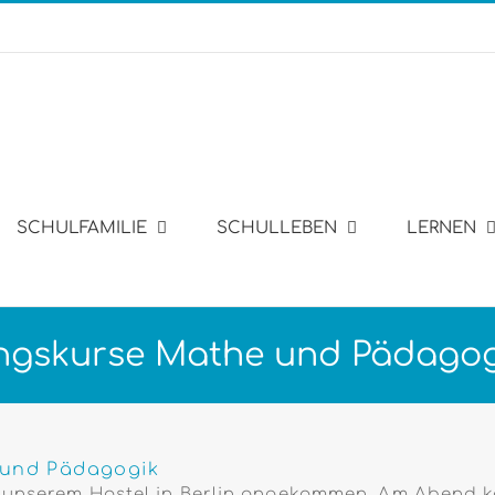
SCHULFAMILIE
SCHULLEBEN
LERNEN
tungskurse Mathe und Pädago
e und Pädagogik
in unserem Hostel in Berlin angekommen. Am Abend k