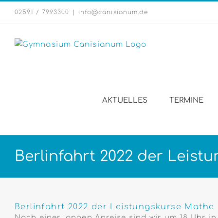
Zum
02591 / 7993300
|
info@canisianum.de
Inhalt
springen
AKTUELLES
TERMINE
Berlinfahrt 2022 der Leis
Zeige
grösseres
Berlinfahrt 2022 der Leistungskurse Math
Bild
Nach einer langen Anreise sind wir um 18 Uhr 