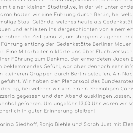
e mit einer kleinen Stadtrallye, in der wir unter a
ran hatten wir eine Führung durch Berlin, bei wel
alige Stasi Gelände, welches heute als Gedenkstät
hauen und erhielten Insidergeschichten von einem eh
ige haben die Zeit genutzt, um shoppen zu gehen a
 Führung entlang der Gedenkstätte Berliner Mauer 
 Eine Mitarbeiterin klärte uns über Fluchtversuch
 einer Führung zum Denkmal der ermordeten Juden
in beklemmendes Gefühl, war aber dennoch sehr info
 in kleineren Gruppen durch Berlin gelaufen. Am N
geführt. Wir haben den Plenarsaal des Bundesrates
destag, bei welcher wir von einem ehemaligen Cani
 Pizzeria gegessen und den Abend ausklingen lasse
hnhof gefahren. Um ungefähr 13.00 Uhr waren wir sc
cherlich in guter Erinnerung bleiben!
arina Siedhoff, Ronja Biehle und Sarah Just mit El