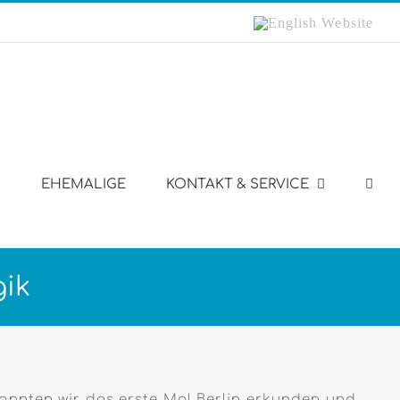
English
Website
EHEMALIGE
KONTAKT & SERVICE
gik
onnten wir das erste Mal Berlin erkunden und