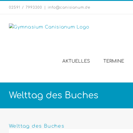
Zum
02591 / 7993300
|
info@canisianum.de
Inhalt
springen
AKTUELLES
TERMINE
Welttag des Buches
Zeige
grösseres
Welttag des Buches
Bild