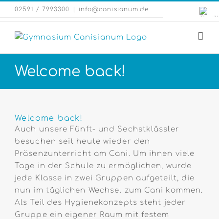
Zum
Engli
02591 / 7993300
|
info@canisianum.de
Inhalt
Webs
springen
Welcome back!
Zeige
grösseres
Welcome back!
Bild
Auch unsere Fünft- und Sechstklässler
besuchen seit heute wieder den
Präsenzunterricht am Cani. Um ihnen viele
Tage in der Schule zu ermöglichen, wurde
jede Klasse in zwei Gruppen aufgeteilt, die
nun im täglichen Wechsel zum Cani kommen.
Als Teil des Hygienekonzepts steht jeder
Gruppe ein eigener Raum mit festem