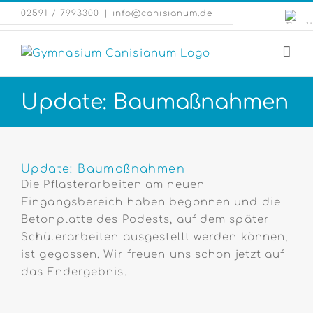
Zum
Engli
02591 / 7993300
|
info@canisianum.de
Inhalt
Webs
springen
Update: Baumaßnahmen
Zeige
grösseres
Update: Baumaßnahmen
Bild
Die Pflasterarbeiten am neuen
Eingangsbereich haben begonnen und die
Betonplatte des Podests, auf dem später
Schülerarbeiten ausgestellt werden können,
ist gegossen. Wir freuen uns schon jetzt auf
das Endergebnis.