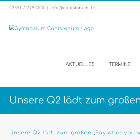
Zum
02591 / 7993300
|
info@canisianum.de
Inhalt
springen
AKTUELLES
TERMINE
Unsere Q2 lädt zum großen
Zeige
grösseres
Unsere Q2 lädt zum großen „Pay what you 
Bild