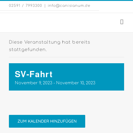
Zum
Eng
02591 / 7993300
|
info@canisianum.de
Inhalt
Web
springen
Diese Veranstaltung hat bereits
stattgefunden.
SV-Fahrt
November 9, 2023
-
November 10, 2023
ZUM KALENDER HINZUFÜGEN