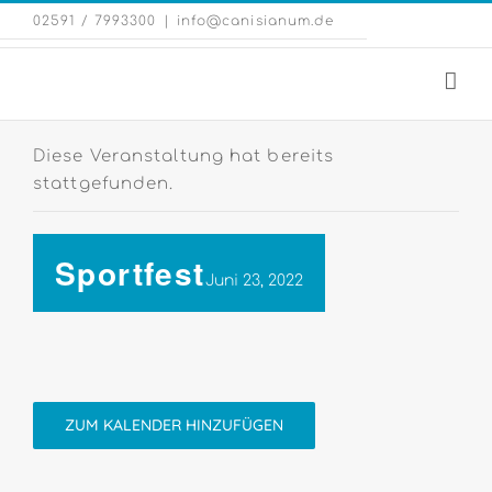
Zum
Eng
02591 / 7993300
|
info@canisianum.de
Inhalt
Web
springen
Diese Veranstaltung hat bereits
stattgefunden.
Sportfest
Juni 23, 2022
ZUM KALENDER HINZUFÜGEN