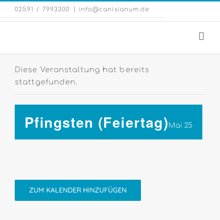
Zum
Eng
02591 / 7993300
|
info@canisianum.de
Inhalt
Web
springen
Diese Veranstaltung hat bereits
stattgefunden.
Pfingsten (Feiertag)
Mai 25
ZUM KALENDER HINZUFÜGEN