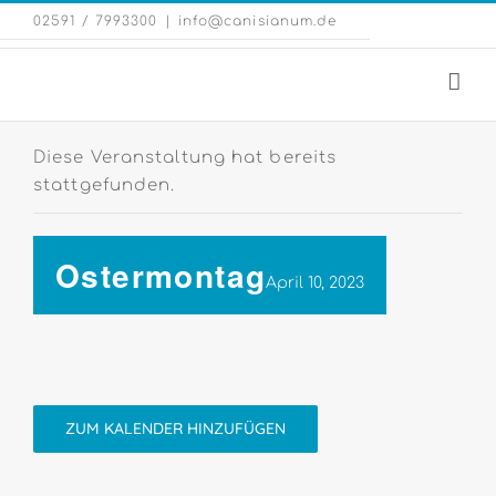
Zum
Eng
02591 / 7993300
|
info@canisianum.de
Inhalt
Web
springen
Diese Veranstaltung hat bereits
stattgefunden.
Ostermontag
April 10, 2023
ZUM KALENDER HINZUFÜGEN