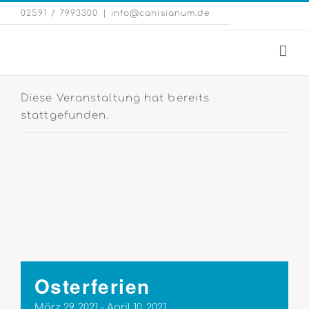
Zum
Eng
02591 / 7993300
|
info@canisianum.de
Inhalt
Web
springen
Diese Veranstaltung hat bereits
stattgefunden.
Osterferien
März 29, 2021
-
April 10, 2021