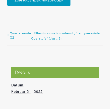
ZUM KALENDER HINZUFÜGEN
Quartalsende
Elterninformationsabend „Die gymnasiale
Q2
Oberstufe“ (Jgst. 9)
Details
Datum:
Februar 21, 2022