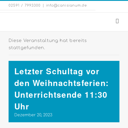
Zum
Eng
02591 / 7993300
|
info@canisianum.de
Inhalt
Web
springen
Diese Veranstaltung hat bereits
stattgefunden.
Letzter Schultag vor
den Weihnachtsferien:
Unterrichtsende 11:30
Uhr
Dezember 20, 2023