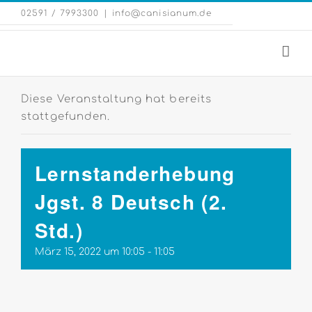
Zum
Eng
02591 / 7993300
|
info@canisianum.de
Inhalt
Web
springen
Diese Veranstaltung hat bereits
stattgefunden.
Lernstanderhebung
Jgst. 8 Deutsch (2.
Std.)
März 15, 2022 um 10:05
-
11:05