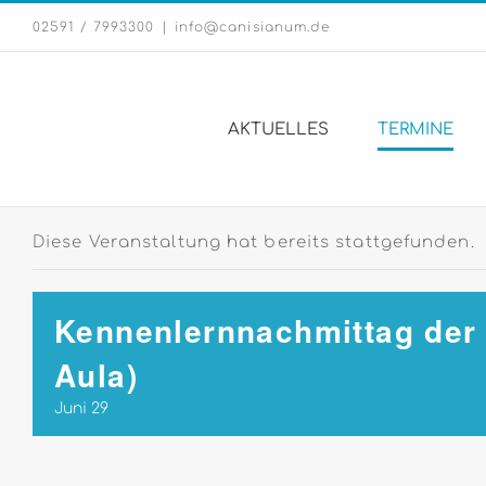
Zum
02591 / 7993300
|
info@canisianum.de
Inhalt
springen
AKTUELLES
TERMINE
Diese Veranstaltung hat bereits stattgefunden.
Kennenlernnachmittag der 
Aula)
Juni 29