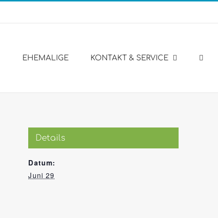
Engl
Web
EHEMALIGE
KONTAKT & SERVICE
Details
Datum:
Juni 29