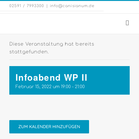
Zum
Eng
02591 / 7993300
|
info@canisianum.de
Inhalt
Web
springen
Diese Veranstaltung hat bereits
stattgefunden.
Infoabend WP II
Februar 15, 2022 um 19:00
-
21:00
ZUM KALENDER HINZUFÜGEN