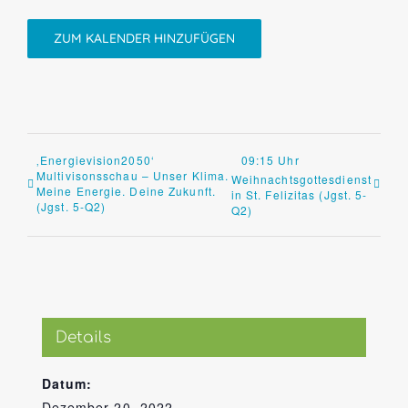
ZUM KALENDER HINZUFÜGEN
‚Energievision2050‘
09:15 Uhr
Multivisonsschau – Unser Klima.
Weihnachtsgottesdienst
Meine Energie. Deine Zukunft.
in St. Felizitas (Jgst. 5-
(Jgst. 5-Q2)
Q2)
Details
Datum:
Dezember 20, 2022