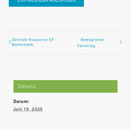
ZUM KALENDER HINZUFÜGEN
Zentrale Klausuren EF –
Beweglicher
Mathematik
Ferientag
Details
Datum:
Juni 19, 2025