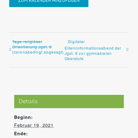
ZUM KALENDER HINZUFÜGEN
Tage religiöser
Digitaler
Orientierung Jgst. 9
Elterninformationsabend der
(coronabedingt abgesagt)
Jgst. 9 zur gymnasialen
Oberstufe
Details
Beginn:
Februar 19, 2021
Ende: