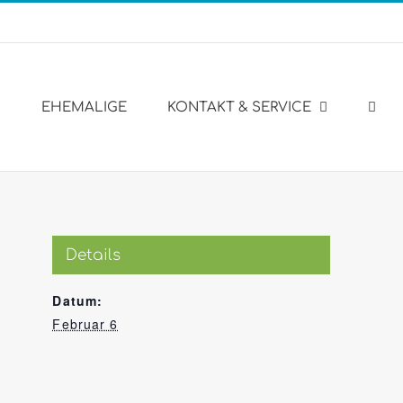
Engl
Web
EHEMALIGE
KONTAKT & SERVICE
Details
Datum:
Februar 6