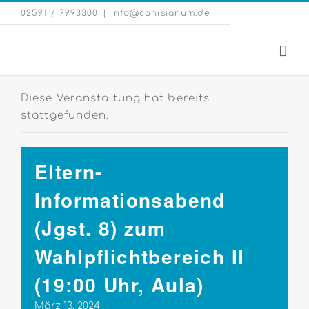
Zum
Eng
02591 / 7993300
|
info@canisianum.de
Inhalt
Web
springen
Diese Veranstaltung hat bereits
stattgefunden.
Eltern-
Informationsabend
(Jgst. 8) zum
Wahlpflichtbereich II
(19:00 Uhr, Aula)
März 13, 2024