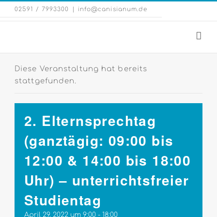
Zum
Eng
02591 / 7993300
|
info@canisianum.de
Inhalt
Web
springen
Diese Veranstaltung hat bereits
stattgefunden.
2. Elternsprechtag
(ganztägig: 09:00 bis
12:00 & 14:00 bis 18:00
Uhr) – unterrichtsfreier
Studientag
April 29, 2022 um 9:00
-
18:00