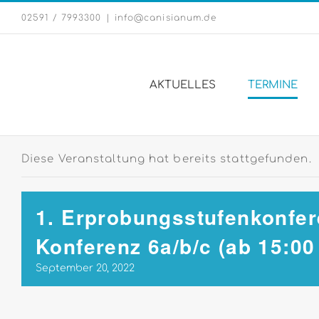
Zum
02591 / 7993300
|
info@canisianum.de
Inhalt
springen
AKTUELLES
TERMINE
Diese Veranstaltung hat bereits stattgefunden.
1. Erprobungsstufenkonfe
Konferenz 6a/b/c (ab 15:00 
September 20, 2022