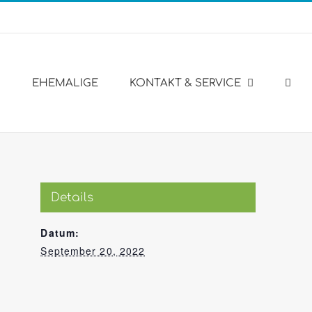
Engl
Web
EHEMALIGE
KONTAKT & SERVICE
Details
Datum:
September 20, 2022