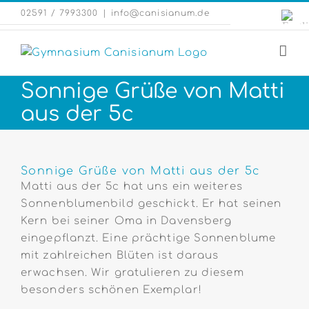
Zum
Engli
02591 / 7993300
|
info@canisianum.de
Inhalt
Webs
springen
Sonnige Grüße von Matti
aus der 5c
Zeige
grösseres
Sonnige Grüße von Matti aus der 5c
Bild
Matti aus der 5c hat uns ein weiteres
Sonnenblumenbild geschickt. Er hat seinen
Kern bei seiner Oma in Davensberg
eingepflanzt. Eine prächtige Sonnenblume
mit zahlreichen Blüten ist daraus
erwachsen. Wir gratulieren zu diesem
besonders schönen Exemplar!