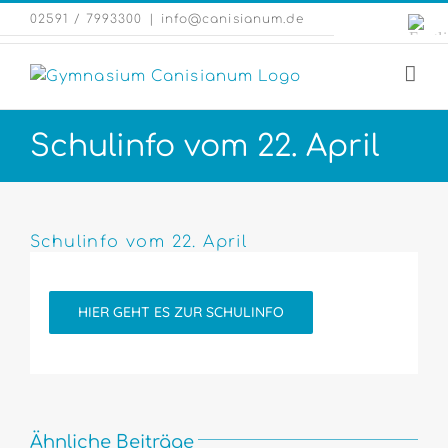
Zum
Engli
02591 / 7993300
|
info@canisianum.de
Inhalt
Webs
springen
Schulinfo vom 22. April
Zeige
grösseres
Schulinfo vom 22. April
Bild
HIER GEHT ES ZUR SCHULINFO
Ähnliche Beiträge