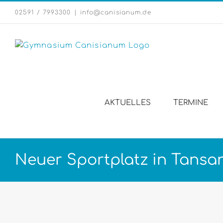
Zum
02591 / 7993300
|
info@canisianum.de
Inhalt
springen
AKTUELLES
TERMINE
Neuer Sportplatz in Tansa
Zeige
grösseres
Bild