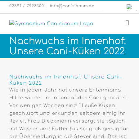
Zum
Engli
02591 / 7993300
|
info@canisianum.de
Inhalt
Webs
springen
Nachwuchs im Innenhof:
Unsere Cani-Küken 2022
Zeige
grösseres
Nachwuchs im Innenhof: Unsere Cani-
Küken 2022
Bild
Wie in jedem Jahr hat unsere Entenmama
Hilde wieder im Innenhof des Cani gebrütet.
Vor wenigen Wochen sind 11 süße Küken
geschlüpft und erkunden seitdem eifrig ihr
Revier. Frau Dieckmann versorgt sie täglich
mit Wasser und Futter bis sie groß genug für
die Übersiedlung in die Stever sind. Das ist