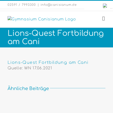
Zum
Engli
02591 / 7993300
|
info@canisianum.de
Inhalt
Webs
springen
Lions-Quest Fortbildung
am Cani
Zeige
grösseres
Lions-Quest Fortbildung am Cani
Bild
Quelle: WN 17.06.2021
Ähnliche Beiträge