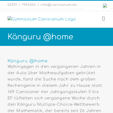
Zum
Engli
02591 / 7993300
|
info@canisianum.de
Inhalt
Webs
springen
Känguru @home
Zeige
grösseres
Känguru @home
Bild
Wohingegen in den vergangenen Jahren in
der Aula über Matheaufgaben gebrütet
wurde, fand die Suche nach dem großen
Rechengenie in diesem Jahr zu Hause statt.
149 Canisianer der Jahrgangsstufen 5 bis
EF tüftelten sich vergangene Woche durch
den Känguru Multiple-Choice-Wettbewerb
der Mathematik, der bereits seit 26 Jahren