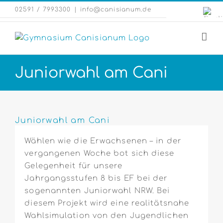
Zum
Engli
02591 / 7993300
|
info@canisianum.de
Inhalt
Webs
springen
Juniorwahl am Cani
Zeige
grösseres
Juniorwahl am Cani
Bild
Wählen wie die Erwachsenen – in der
vergangenen Woche bot sich diese
Gelegenheit für unsere
Jahrgangsstufen 8 bis EF bei der
sogenannten Juniorwahl NRW. Bei
diesem Projekt wird eine realitätsnahe
Wahlsimulation von den Jugendlichen